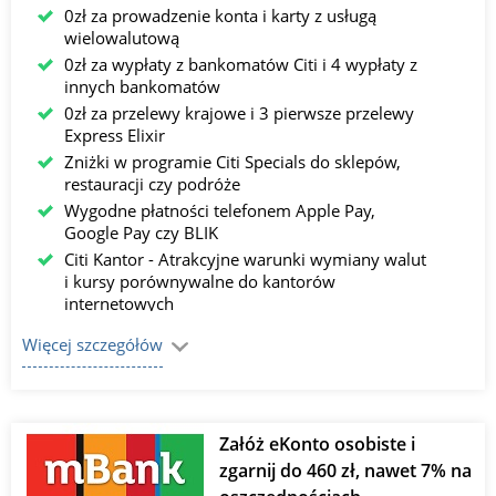
0zł za prowadzenie konta i karty z usługą
wielowalutową
0zł za wypłaty z bankomatów Citi i 4 wypłaty z
innych bankomatów
0zł za przelewy krajowe i 3 pierwsze przelewy
Express Elixir
Zniżki w programie Citi Specials do sklepów,
restauracji czy podróże
Wygodne płatności telefonem Apple Pay,
Google Pay czy BLIK
Citi Kantor - Atrakcyjne warunki wymiany walut
i kursy porównywalne do kantorów
internetowych
Konta walutowe dostępne nawet w 15 walutach​
Więcej szczegółów
6 % na Koncie SuperOszczędnościowym do 20
tyś. złotych online oraz 7% w ramach Lokaty na
nowe środki w Citi Handlowy od 5 tyś. złotych
dostępne w oddziałach stacjonarnych.
Załóż eKonto osobiste i
zgarnij do 460 zł, nawet 7% na