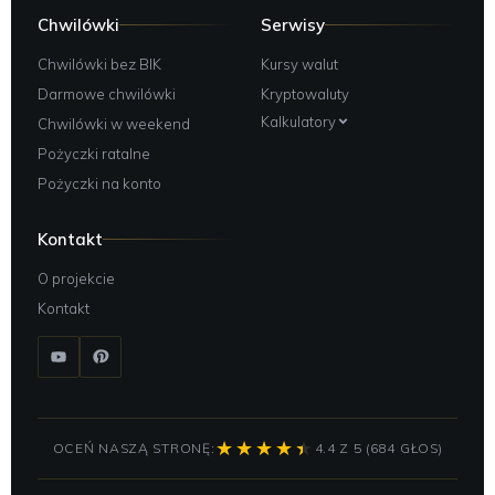
Chwilówki
Serwisy
Chwilówki bez BIK
Kursy walut
Darmowe chwilówki
Kryptowaluty
Kalkulatory
Chwilówki w weekend
Pożyczki ratalne
Pożyczki na konto
Kontakt
O projekcie
Kontakt
OCEŃ NASZĄ STRONĘ:
4.4 Z 5 (684 GŁOS)