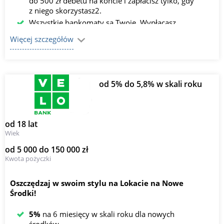
do 500 zł debetu na koncie i zapłacisz tylko, gdy
z niego skorzystasz2.
Wszystkie bankomaty są Twoje. Wypłacasz
gotówkę bez opłat z bankomatów w Polsce i za
Więcej szczegółów
granicą1.
od 5% do 5,8% w skali roku
od 18 lat
Wiek
od 5 000 do 150 000 zł
Kwota pożyczki
Oszczędzaj w swoim stylu na Lokacie na Nowe
Środki!
5%
na 6 miesięcy w skali roku dla nowych