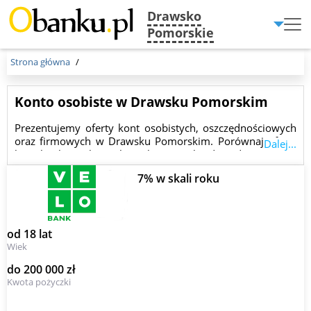
Drawsko
Menu
Pomorskie
Burger
Strona główna
Konto osobiste w Drawsku Pomorskim
Prezentujemy oferty kont osobistych, oszczędnościowych
oraz firmowych w Drawsku Pomorskim. Porównaj oferty
Dalej...
kont bankowych i wybierz konto najbardziej dopasowane
do Twoich potrzeb.
7% w skali roku
od 18 lat
Wiek
do 200 000 zł
Kwota pożyczki