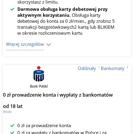
skorzystasz z limitu.
Darmowa obsługa karty debetowej przy
aktywnym korzystaniu.
Obsługa karty
debetowej do konta za 0 zł/mies., gdy zrobisz 5
transakcji bezgotówkowych2 kartą lub BLIKIEM
w okresie rozliczeniowym karty.
Darmowe wypłaty BLIKIEM.
Wypłacaj
Więcej szczegółów
gotówkę BLIKIEM ze wszystkich bankomatów w
Polsce za 0 zł, a kartą ze wszystkich
bankomatów PKO Banku Polskiego za 0 zł.
1
4
Oddziały
Bankomaty
0 zł prowadzenie konta i wypłaty z bankomatów
od 18 lat
Wiek
0 zł za prowadzenie konta
0 zł za wypłaty z bankomatów w Polsce i za