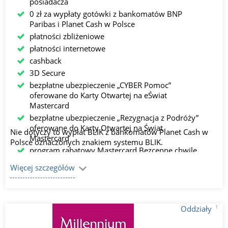
posiadacza
0 zł za wypłaty gotówki z bankomatów BNP
Paribas i Planet Cash w Polsce
płatności zbliżeniowe
płatności internetowe
cashback
3D Secure
bezpłatne ubezpieczenie „CYBER Pomoc”
oferowane do Karty Otwartej na eŚwiat
Mastercard
bezpłatne ubezpieczenie „Rezygnacja z Podróży”
oferowane do Karty Otwartej na Świat
Nie dotyczy to wypłat BLIK z bankomatów Planet Cash w
Mastercard
Polsce oznaczonych znakiem systemu BLIK.
program rabatowy Mastercard Bezcenne chwile
Więcej szczegółów
1
Oddziały